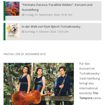
"Fermata Classica. Parallele Welten“. Konzert und
Ausstellung
Freitag, 25. September 2026, 19.30 Uhr
In der Welt von Pjotr Iljitsch Tschaikowsky.
Sonntag, 4. Oktober 2026, 13:00 Uhr
FREITAG, DER 29. NOVEMBER 2019
Für das
Konzert im
Tschaikowsky-
Saal Hamburg
bringt das
international
besetzte
Trio
Tempora
seine