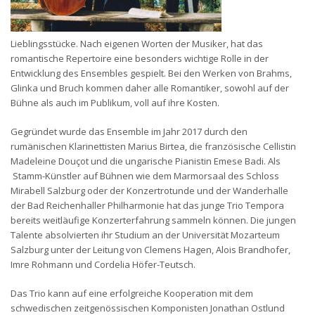
Lieblingsstücke. Nach eigenen Worten der Musiker, hat das
romantische Repertoire eine besonders wichtige Rolle in der
Entwicklung des Ensembles gespielt. Bei den Werken von Brahms,
Glinka und Bruch kommen daher alle Romantiker, sowohl auf der
Bühne als auch im Publikum, voll auf ihre Kosten.
Gegründet wurde das Ensemble im Jahr 2017 durch den
rumänischen Klarinettisten Marius Birtea, die französische Cellistin
Madeleine Douçot und die ungarische Pianistin Emese Badi. Als
Stamm-Künstler auf Bühnen wie dem Marmorsaal des Schloss
Mirabell Salzburg oder der Konzertrotunde und der Wanderhalle
der Bad Reichenhaller Philharmonie hat das junge Trio Tempora
bereits weitläufige Konzerterfahrung sammeln können. Die jungen
Talente absolvierten ihr Studium an der Universität Mozarteum
Salzburg unter der Leitung von Clemens Hagen, Alois Brandhofer,
Imre Rohmann und Cordelia Höfer-Teutsch.
Das Trio kann auf eine erfolgreiche Kooperation mit dem
schwedischen zeitgenössischen Komponisten Jonathan Ostlund