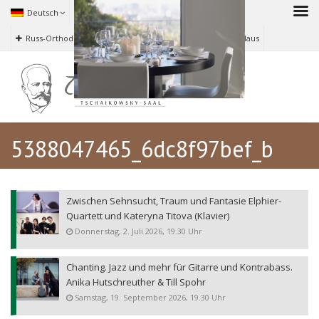
Deutsch
040 673 06 626
Russ-Orthodoxe Kirche zu Hamburg
Tschaikowsky-Haus
5388047465_6dc8f97bef_b
Zwischen Sehnsucht, Traum und Fantasie Elphier-
Quartett und Kateryna Titova (Klavier)
Donnerstag, 2. Juli 2026, 19.30 Uhr
Chanting. Jazz und mehr für Gitarre und Kontrabass.
Anika Hutschreuther & Till Spohr
Samstag, 19. September 2026, 19.30 Uhr