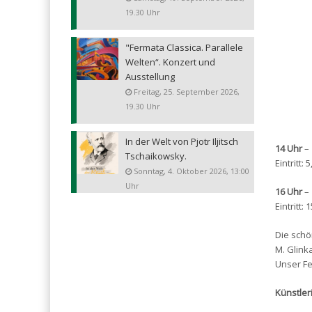
19.30 Uhr
"Fermata Classica. Parallele
Welten“. Konzert und
Ausstellung
Freitag, 25. September 2026,
19.30 Uhr
In der Welt von Pjotr Iljitsch
14 Uhr
– 
Tschaikowsky.
Eintritt: 5
Sonntag, 4. Oktober 2026, 13:00
Uhr
16 Uhr
– 
Eintritt: 1
Die schö
M. Glink
Unser Fe
Künstler