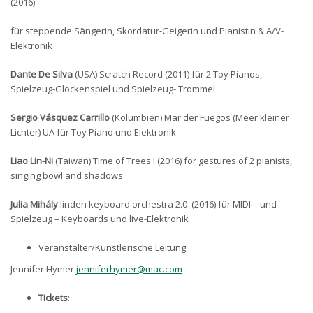
(2016)
für steppende Sängerin, Skordatur-Geigerin und Pianistin & A/V-
Elektronik
Dante De Silva
(USA) Scratch Record (2011) für 2 Toy Pianos,
Spielzeug-Glockenspiel und Spielzeug- Trommel
Sergio Vásquez Carrillo
(Kolumbien) Mar der Fuegos (Meer kleiner
Lichter) UA für Toy Piano und Elektronik
Liao Lin-Ni
(Taiwan) Time of Trees I (2016) for gestures of 2 pianists,
singing bowl and shadows
Julia Mihály
linden keyboard orchestra 2.0 (2016) für MIDI – und
Spielzeug – Keyboards und live-Elektronik
Veranstalter/Künstlerische Leitung:
Jennifer Hymer
jenniferhymer@mac.com
Tickets
: