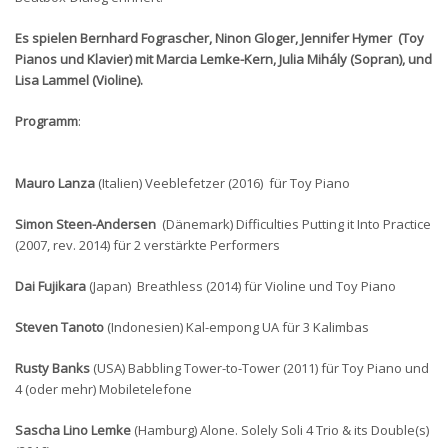
Es spielen Bernhard Fograscher, Ninon Gloger, Jennifer Hymer (Toy
Pianos und Klavier) mit Marcia Lemke-Kern, Julia Mihály (Sopran), und
Lisa Lammel (Violine).
Programm
:
Mauro Lanza
(Italien) Veeblefetzer (2016) für Toy Piano
Simon Steen-Andersen
(Dänemark) Difficulties Putting it Into Practice
(2007, rev. 2014) für 2 verstärkte Performers
Dai Fujikara
(Japan) Breathless (2014) für Violine und Toy Piano
Steven Tanoto
(Indonesien) Kal-empong UA für 3 Kalimbas
Rusty Banks
(USA) Babbling Tower-to-Tower (2011) für Toy Piano und
4 (oder mehr) Mobiletelefone
Sascha Lino Lemke
(Hamburg) Alone. Solely Soli 4 Trio & its Double(s)