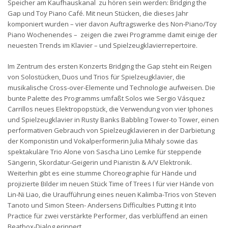
Speicher am Kaufhauskanal zu hören sein werden: Bridging the
Gap und Toy Piano Café. Mit neun Stücken, die dieses Jahr
komponiert wurden – vier davon Auftragswerke des Non-Piano/Toy
Piano Wochenendes – zeigen die zwei Programme damit einige der
neuesten Trends im Klavier – und Spielzeugklavierrepertoire.
Im Zentrum des ersten Konzerts Bridging the Gap steht ein Reigen
von Solostücken, Duos und Trios für Spielzeugklavier, die
musikalische Cross-over-Elemente und Technologie aufweisen. Die
bunte Palette des Programms umfaßt Solos wie Sergio Vásquez
Carrillos neues Elektropopstück, die Verwendung von vier Iphones
und Spielzeugklavier in Rusty Banks Babbling Tower-to Tower, einen
performativen Gebrauch von Spielzeugklavieren in der Darbietung
der Komponistin und Vokalperformerin Julia Mihaly sowie das
spektakuläre Trio Alone von Sascha Lino Lemke für steppende
Sängerin, Skordatur-Geigerin und Pianistin & A/V Elektronik.
Weiterhin gibt es eine stumme Choreographie für Hände und
projizierte Bilder im neuen Stück Time of Trees I für vier Hände von
Lin-Ni Liao, die Uraufführung eines neuen Kalimba-Trios von Steven
Tanoto und Simon Steen- Andersens Difficulties Putting it Into
Practice für zwei verstärkte Performer, das verblüffend an einen
Beatbox-Dialog erinnert.