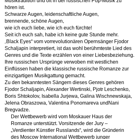
Musiktradition und oft in der russischen Pop-Musik zu
hören ist.
Schwarze Augen, leidenschaftliche Augen,
brennende, schöne Augen,
wie ich euch liebe, wie ich euch fürchte!
Seit ich euch sah, habe ich keine gute Stunde mehr.
„
Black Eyes“ vom vorrevolutionären Opernsänger Fjodor
Schaljapin interpretiert, ist das wohl berühmteste Lied des
Genres und die Texte erzählen von einer Liebesbeziehung.
Ihre russischen Ursprünge verwoben mit westlichen
Einflüssen haben die klassische russische Romanze zur
einzigartigen Musikgattung gemacht.
Zu den bekanntesten Sängern dieses Genres gehören
Fjodor Schaljapin, Alexander Wertinski, Pjotr Leschenko,
Boris Shtokolov, Isabella Jurjewa, Galina Wischnewskaja,
Jelena Obraszowa, Valentina Ponomareva undNani
Bregvadze.
Der Wettbewerb wird vom Moskauer Haus der
Romanze unterstützt. Vorsitzende der Jury –
„Verdienter Künstler Russlands“, wird die Gründerin
des Moscow International Wettbewerb junger