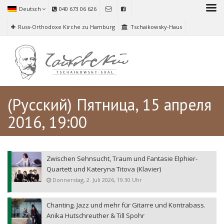
Deutsch
040 673 06 626
Russ-Orthodoxe Kirche zu Hamburg
Tschaikowsky-Haus
(Русский) Пятница, 15 апреля
2016, 19:00
Zwischen Sehnsucht, Traum und Fantasie Elphier-
Quartett und Kateryna Titova (Klavier)
Donnerstag, 2. Juli 2026, 19.30 Uhr
Chanting. Jazz und mehr für Gitarre und Kontrabass.
Anika Hutschreuther & Till Spohr