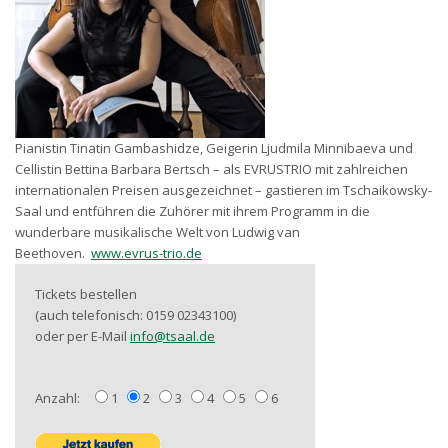
Pianistin Tinatin Gambashidze, Geigerin Ljudmila Minnibaeva und
Cellistin Bettina Barbara Bertsch – als EVRUSTRIO mit zahlreichen
internationalen Preisen ausgezeichnet – gastieren im Tschaikowsky-
Saal und entführen die Zuhörer mit ihrem Programm in die
wunderbare musikalische Welt von Ludwig van
Beethoven.
www.evrus-trio.de
Tickets bestellen
(auch telefonisch: 0159 02343100)
oder per E-Mail
info@tsaal.de
Anzahl:
1
2
3
4
5
6