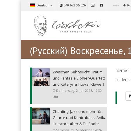
Deutsch
040 673 06 626
<<<
Ru
(Русский) Воскресенье, 
FREITAG, 
Zwischen Sehnsucht, Traum
und Fantasie Elphier-Quartett
Leider is
und Kateryna Titova (Klavier)
Donnerstag, 2. Juli 2026, 19.30
Uhr
Chanting. Jazz und mehr für
Gitarre und Kontrabass. Anika
Hutschreuther & Till Spohr
Samstag, 19. September 2026,