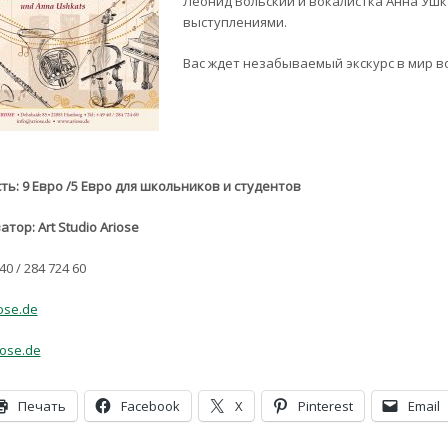
Леонид Вольский и вокалистка Анна Уш
выступлениями.
Вас ждет незабываемый экскурс в мир в
ть: 9 Евро /5 Евро для школьников и студентов
атор:
Art Studio Ariose
40 / 284 724 60
ose.de
iose.de
Печать
Facebook
X
Pinterest
Email