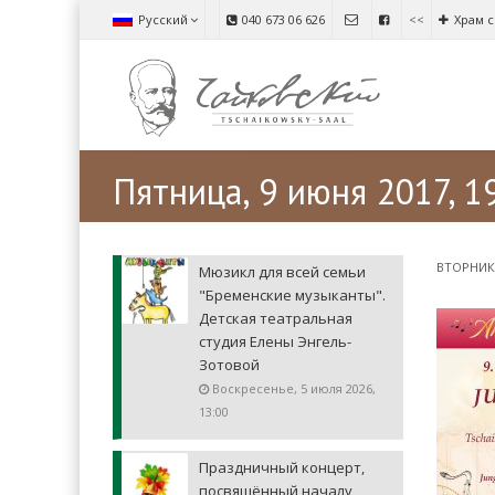
Русский
040 673 06 626
<<
Храм с
Пятница, 9 июня 2017, 1
ВТОРНИК 
Мюзикл для всей семьи
"Бременские музыканты".
Детская театральная
студия Елены Энгель-
Зотовой
Воскресенье, 5 июля 2026,
13:00
Праздничный концерт,
посвящённый началу