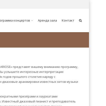
ограмма концертов
Аренда зала
Контакт
 ARIOSE» представят вашему вниманию программу,
 Вы услышите интересные интерпретации
х годов прошлого столетия наряду с
и джазовые аранжировки известных хитов музыки
нократными призёрами и лауреатами
. Известный джазовый пианист и преподаватель