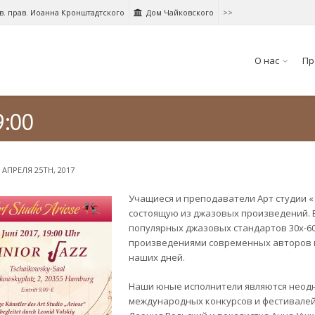
в. прав. Иоанна Кронштадтского
Дом Чайковского
>>
О нас
Пр
9:00
АПРЕЛЯ 25TH, 2017
Учащиеся и преподаватели Арт студии «
состоящую из джазовых произведений.
популярных джазовых стандартов 30х-60
произведениями современных авторов 
наших дней.
Наши юные исполнители являются неод
международных конкурсов и фестивалей