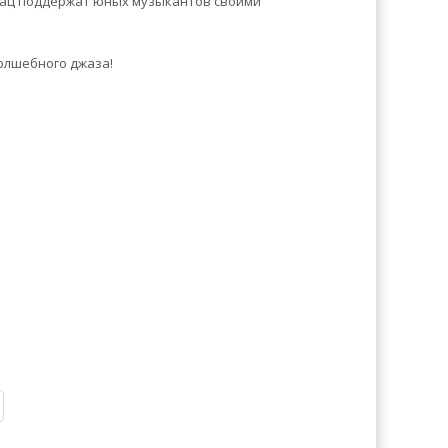
кац поддержат юных музыкантов своими
олшебного джаза!