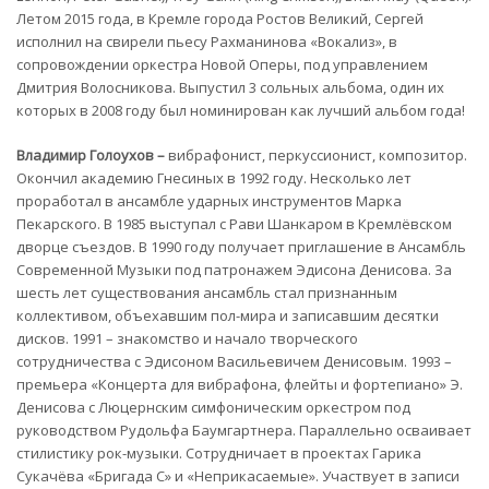
Летом 2015 года, в Кремле города Ростов Великий, Сергей
исполнил на свирели пьесу Рахманинова «Вокализ», в
сопровождении оркестра Новой Оперы, под управлением
Дмитрия Волосникова. Выпустил 3 сольных альбома, один их
которых в 2008 году был номинирован как лучший альбом года!
Владимир Голоухов
–
вибрафонист, перкуссионист, композитор.
Окончил академию Гнесиных в 1992 году. Несколько лет
проработал в ансамбле ударных инструментов Марка
Пекарского. В 1985 выступал с Рави Шанкаром в Кремлёвском
дворце съездов. В 1990 году получает приглашение в Ансамбль
Современной Музыки под патронажем Эдисона Денисова. За
шесть лет существования ансамбль стал признанным
коллективом, объехавшим пол-мира и записавшим десятки
дисков. 1991 – знакомство и начало творческого
сотрудничества с Эдисоном Васильевичем Денисовым. 1993 –
премьера «Концерта для вибрафона, флейты и фортепиано» Э.
Денисова с Люцернским симфоническим оркестром под
руководством Рудольфа Баумгартнера. Параллельно осваивает
стилистику рок-музыки. Сотрудничает в проектах Гарика
Сукачёва «Бригада С» и «Неприкасаемые». Участвует в записи