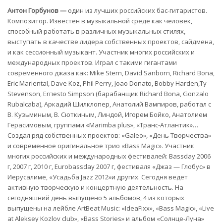
Антон Горбунов
—
один из лучших российских бас-гитаристов.
Композитор. Известен в музыкальной среде как человек,
способный работать в различных музыкальных стилях,
выступать в качестве лидера собственных проектов, сайдмена,
и как сессионный музыкант. Участник многих российских и
международных проектов. Играл c такими гигантами
современного джаза как: Mike Stern, David Sanborn, Richard Bona,
Eric Mariental, Dave Koz, Phil Perry, Joao Donato, Bobby Harden,Ty
Stеvеnsоn, Еrпеstо Simрsоn (барабанщик Richard Bona, Gonzalo
Rubalcaba), Аркадий Шилклопер, Анатолий Вампиров, работал с
В. Кузьминым, В. Сюткиным, Линдой, Игорем Бойко, Анатолием
Герасимовым, группами «Marimba plus», «Транс-Атлантик»…
Создал ряд собственных проектов: «Galeo», «День Творчества»
и современное оригинальное трио «Bass Magic». Участник
многих российских и международных фестивалей: Bassday 2006
г, 2007 г, 2010 г, Eurobassday 2007 г, фестиваля «Джаз — Глобус» в
Иерусалиме, «Усадьба Jazz 2012»и других. Сегодня ведет
активную творческую и концертную деятельность. Ha
сегодняшний день выпущено 5 альбомов, 4 из которых
выпущены на лейбле ArtBeat Music: «IdеаFiхх», «Bass Magic», «Live
at Aleksey Kozlov club», «Bass Stories» и альбом «Солнце-Луна»