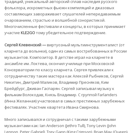
традиций, уникальный авторский сплав наследия русского
фольклора, искрометных фьюжн компиляций и джазовых
составляющих завораживает слушателей непередаваемым
очарованием, страстью и волшебной сонористикой.
Многочисленные фестивали и концерты, в которых принимает
участие
К
L
Е2G
О
тому убедительное подтверждение.
Сергей Клевенский
—
виртуозный мультиинструменталист (от
кларнета дo волынки), один из самых востребованных в России
музыкантов. Композитор. В детстве играл на кларнете в
ансамбле им. Локтева, окончил училище при Московской
Консерватории пo классу кларнета. Сергея привлекали к
сотрудничеству такие мастера как Алексей Рыбников, Сергей
Никитин, Дмитрий Маликов, Владимир Пресняков, Ким
Брейдбург, Дживан Гаспарян. Сергей записывал музыку к
фильмам Волокодав, Князь Владимир. С группой Fагlапdегs
(Инна Желанная) участвовал в самых престижных зарубежных
фестивалях. Участник квартета Ивана Смирнова.
Много записывался и сотрудничал c такими зарубежными
музыкантами как: Ian Anderson (Jеthго Тull), Tony Levin (Jоhn
Lennon, Peter Gаbгiеl), Trey Gann (Кiпg Сгimsоn), Brian May (Queen).