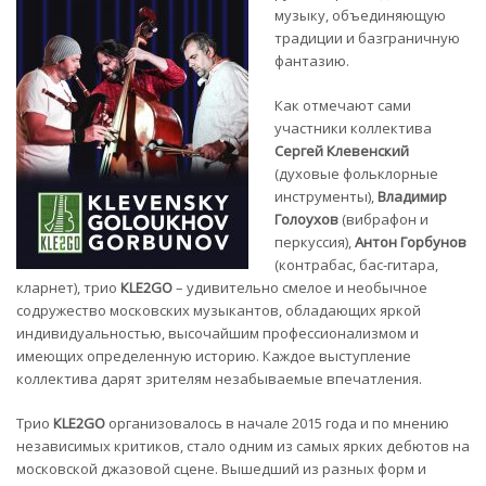
музыку, объединяющую
традиции и базграничную
фантазию.
Как отмечают сами
участники коллектива
Сергей Клевенский
(духовые фольклорные
инструменты),
Владимир
Голоухов
(вибрафон и
перкуссия),
Антон Горбунов
(контрабас, бас-гитара,
кларнет), трио
К
L
Е2G
О
– удивительно смелое и необычное
содружество московских музыкантов, обладающих яркой
индивидуальностью, высочайшим профессионализмом и
имеющих определенную историю. Каждое выступление
коллектива дарят зрителям незабываемые впечатления.
Трио
К
L
Е2G
О
организовалось в начале 2015 года и пo мнению
независимых критиков, стало одним из самых ярких дебютов на
московской джазовой сцене. Вышедший из разных форм и