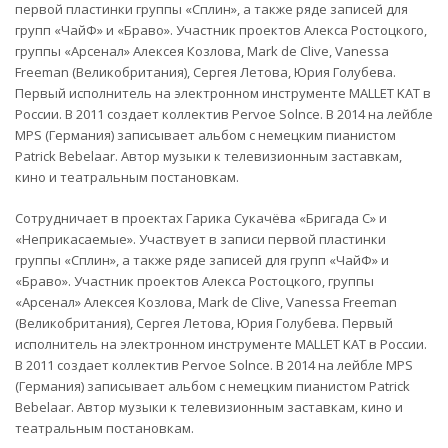
первой пластинки группы «Сплин», a также ряде записей для
групп «ЧайФ» и «Браво». Участник проектов Алекса Ростоцкого,
группы «Арсенал» Алексея Козлова, Mark de Clive, Vanessa
Freeman (Великобритания), Сергея Летова, Юрия Голубева.
Первый исполнитель на электронном инструменте MALLET KAT в
России. В 2011 создает коллектив Pervoe Solnce. В 2014 на лейбле
МРS (Германия) записывает альбом с немецким пианистом
Patrick Bebelaar. Автор музыки к телевизионным заставкам,
кино и театральным постановкам.
Сотрудничает в проектах Гарика Сукачёва «Бригада С» и
«Неприкасаемые». Участвует в записи первой пластинки
группы «Сплин», a также ряде записей для групп «ЧайФ» и
«Браво». Участник проектов Алекса Ростоцкого, группы
«Арсенал» Алексея Козлова, Mark de Clive, Vanessa Freeman
(Великобритания), Сергея Летова, Юрия Голубева. Первый
исполнитель на электронном инструменте MALLET KAT в России.
В 2011 создает коллектив Pervoe Solnce. В 2014 на лейбле МРS
(Германия) записывает альбом с немецким пианистом Patrick
Bebelaar. Автор музыки к телевизионным заставкам, кино и
театральным постановкам.